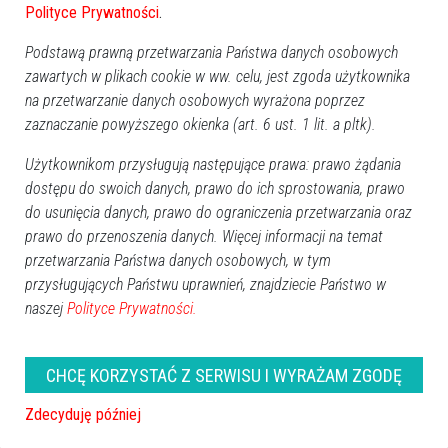
Polityce Prywatności
.
Delikatesy Mięsne GETMOR i burgerownia
Podstawą prawną przetwarzania Państwa danych osobowych
GETBURGER w jednym miejscu
zawartych w plikach cookie w ww. celu, jest zgoda użytkownika
na przetwarzanie danych osobowych wyrażona poprzez
Ostrołęka, ul. Prądzyńskiego 4, tel.
730 825 850
zaznaczanie powyższego okienka (art. 6 ust. 1 lit. a pltk).
Sklepy
Mięso, wędliny
Rozrywka i rekreacja
Gastronomia
Użytkownikom przysługują następujące prawa: prawo żądania
dostępu do swoich danych, prawo do ich sprostowania, prawo
DONER KEBAP
do usunięcia danych, prawo do ograniczenia przetwarzania oraz
prawo do przenoszenia danych. Więcej informacji na temat
Ostrołęka, Piłsudskiego 3 (koło PKS), tel.
668 166 607
przetwarzania Państwa danych osobowych, w tym
Rozrywka i rekreacja
Gastronomia
przysługujących Państwu uprawnień, znajdziecie Państwo w
naszej
Polityce Prywatności.
Doner Kebap
Ostrołęka, Generała Augusta Emila Fieldorfa "Nila" 13, tel.
(29) 764-83-35
Rozrywka i rekreacja
Bary
CHCĘ KORZYSTAĆ Z SERWISU I WYRAŻAM ZGODĘ
Rozrywka i rekreacja
Gastronomia
Rozrywka i rekreacja
Restauracje
Zdecyduję później