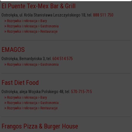
El Puente Tex-Mex Bar & Grill
Ostrołęka, ul. Króla Stanisława Leszczyńskiego 1B, tel.
888 511 750
Rozrywka i rekreacja
Bary
Rozrywka i rekreacja
Gastronomia
Rozrywka i rekreacja
Restauracje
EMAGOS
Ostrołęka, Bernardyńska 3, tel.
604 514 575
Rozrywka i rekreacja
Gastronomia
Fast Diet Food
Ostrołęka, aleja Wojska Polskiego 48, tel.
570-715-715
Rozrywka i rekreacja
Bary
Rozrywka i rekreacja
Gastronomia
Rozrywka i rekreacja
Restauracje
Frangos Pizza & Burger House