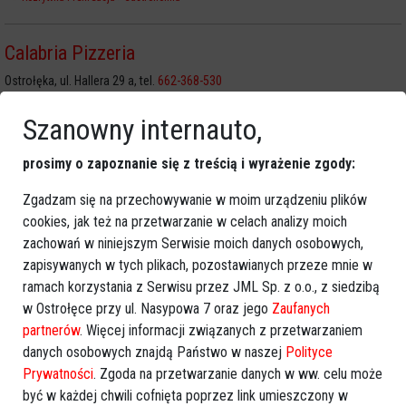
Calabria Pizzeria
Ostrołęka, ul. Hallera 29 a, tel.
662-368-530
Rozrywka i rekreacja
Restauracje
Rozrywka i rekreacja
Pizzerie
Szanowny internauto,
Rozrywka i rekreacja
Gastronomia
prosimy o zapoznanie się z treścią i wyrażenie zgody:
Catering Dietetyczny Miód&Malina
Zgadzam się na przechowywanie w moim urządzeniu plików
Ostrołęka, Ostrołęka, tel.
505 988 189
cookies, jak też na przetwarzanie w celach analizy moich
Usługi
Catering
zachowań w niniejszym Serwisie moich danych osobowych,
Rozrywka i rekreacja
Gastronomia
zapisywanych w tych plikach, pozostawianych przeze mnie w
ramach korzystania z Serwisu przez JML Sp. z o.o., z siedzibą
Czarna Owca Wege Bar
w Ostrołęce przy ul. Nasypowa 7 oraz jego
Zaufanych
partnerów
. Więcej informacji związanych z przetwarzaniem
Ostrołęka, ul. Kilińskiego 2a, tel.
(29) 764-20-24
danych osobowych znajdą Państwo w naszej
Polityce
Rozrywka i rekreacja
Gastronomia
Rozrywka i rekreacja
Restauracje
Prywatności
. Zgoda na przetwarzanie danych w ww. celu może
Rozrywka i rekreacja
Pizzerie
być w każdej chwili cofnięta poprzez link umieszczony w
Rozrywka i rekreacja
Bary