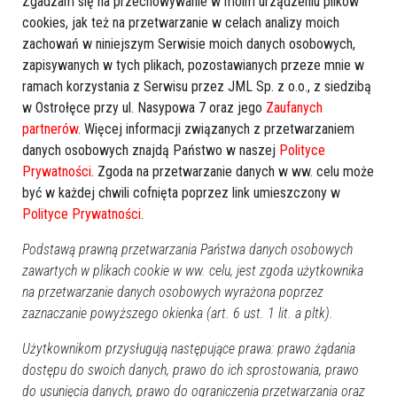
Zgadzam się na przechowywanie w moim urządzeniu plików
Zdrowie i medycyna
Ochrona zdrowia
cookies, jak też na przetwarzanie w celach analizy moich
Zdrowie i medycyna
Ortodoncja
zachowań w niniejszym Serwisie moich danych osobowych,
Zdrowie i medycyna
Protetyka
zapisywanych w tych plikach, pozostawianych przeze mnie w
Zdrowie i medycyna
Sprzęt medyczny
Zdrowie i medycyna
Usługi
ramach korzystania z Serwisu przez JML Sp. z o.o., z siedzibą
w Ostrołęce przy ul. Nasypowa 7 oraz jego
Zaufanych
partnerów
. Więcej informacji związanych z przetwarzaniem
Planeta Zdrowie Katarzyna Ciborowska
danych osobowych znajdą Państwo w naszej
Polityce
Ostrołęka, Piłsudskiego 16 C, tel.
694 555 111
Prywatności
. Zgoda na przetwarzanie danych w ww. celu może
Zdrowie i medycyna
Zielarskie sklepy
być w każdej chwili cofnięta poprzez link umieszczony w
Zdrowie i medycyna
Odnowa biologiczna
Zdrowie i medycyna
Ochrona zdrowia
Polityce Prywatności
.
Zdrowie i medycyna
Medycyna naturalna
Podstawą prawną przetwarzania Państwa danych osobowych
zawartych w plikach cookie w ww. celu, jest zgoda użytkownika
Poradnia Dietetyczna DietMed
na przetwarzanie danych osobowych wyrażona poprzez
Ostrołęka, ul. 11 Listopada 80, tel.
888661887
zaznaczanie powyższego okienka (art. 6 ust. 1 lit. a pltk).
Zdrowie i medycyna
Gabinety
Zdrowie i medycyna
Poradnie
Użytkownikom przysługują następujące prawa: prawo żądania
Zdrowie i medycyna
Ochrona zdrowia
dostępu do swoich danych, prawo do ich sprostowania, prawo
do usunięcia danych, prawo do ograniczenia przetwarzania oraz